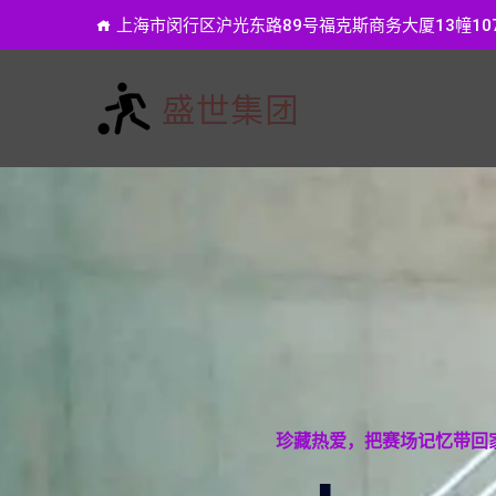
上海市闵行区沪光东路89号福克斯商务大厦13幢10
珍藏热爱，把赛场记忆带回家