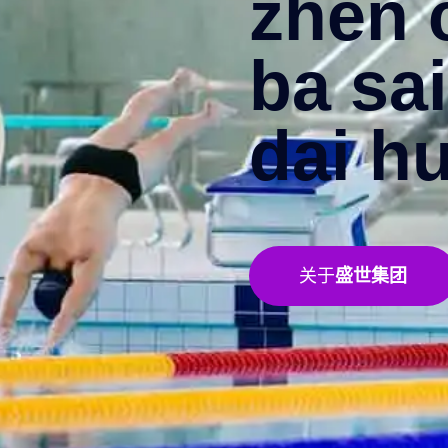
zhen 
ba sai
dai hu
关于
盛世集团