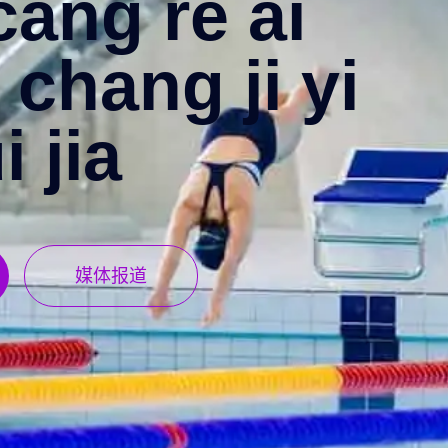
cang re ai
 chang ji yi
i jia
媒体报道