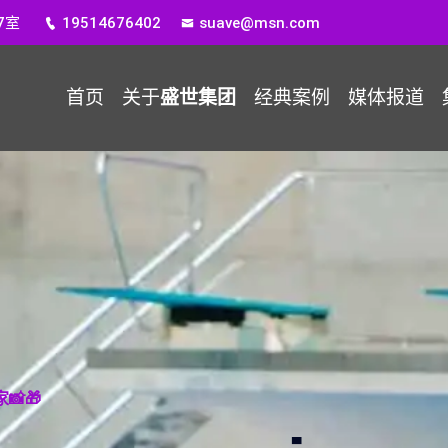
7室
19514676402
suave@msn.com
首页
关于
盛世集团
经典案例
媒体报道
🎁