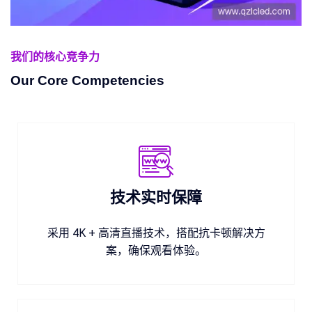
我们的核心竞争力
Our Core Competencies
技术实时保障
采用 4K + 高清直播技术，搭配抗卡顿解决方
案，确保观看体验。