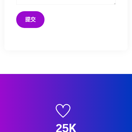
提交
K
25