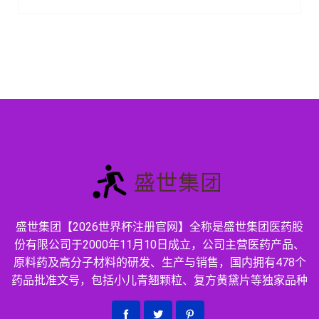
盛世集团【2026世界杯注册官网】全称是盛世集团医药股
份有限公司于2000年11月10日成立，公司主营医药产品、
原料药及高分子材料的研发、生产与销售，国内拥有478个
药品批准文号，包括小儿青翘颗粒、复方黄黛片等独家品种