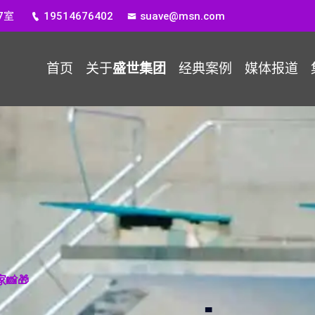
7室
19514676402
suave@msn.com
首页
关于
盛世集团
经典案例
媒体报道
🎁