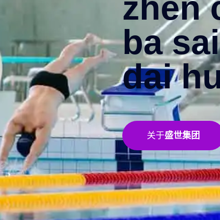
zhen 
ba sai
dai hu
关于
盛世集团