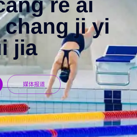
cang re ai
 chang ji yi
i jia
媒体报道