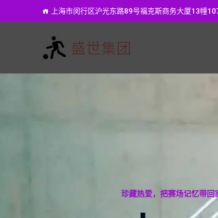
上海市闵行区沪光东路89号福克斯商务大厦13幢10
珍藏热爱，把赛场记忆带回家